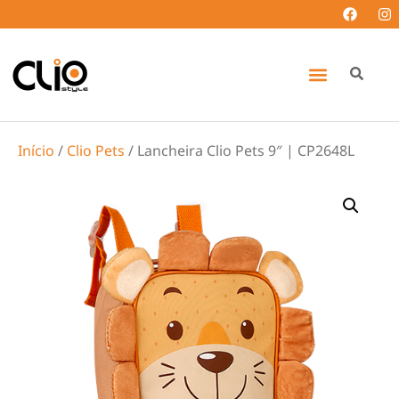
Início
/
Clio Pets
/ Lancheira Clio Pets 9″ | CP2648L