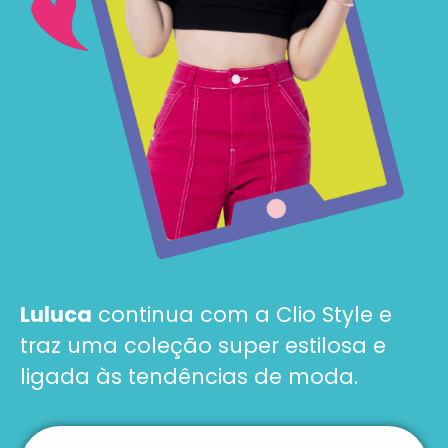
Luluca
continua com a Clio Style e
traz uma coleção super estilosa e
ligada às tendências de moda.