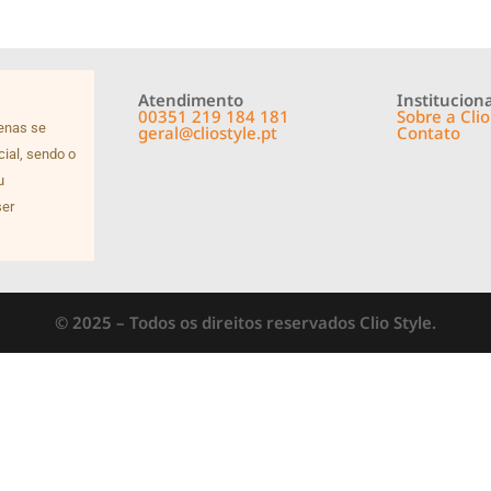
Atendimento
Instituciona
00351 219 184 181
Sobre a Clio
penas se
geral@cliostyle.pt
Contato
cial, sendo o
u
ser
© 2025 – Todos os direitos reservados Clio Style.