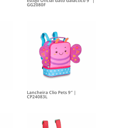
Estojo Oficial Gato Galactico 9″ |
GG2080F
Lancheira Clio Pets 9″ |
CP24083L