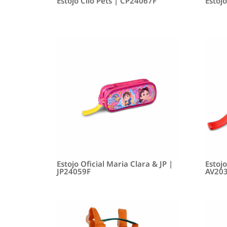
Estojo Clio Pets | CP24067F
Estoj
Estojo Oficial Maria Clara & JP |
Estojo
JP24059F
AV20