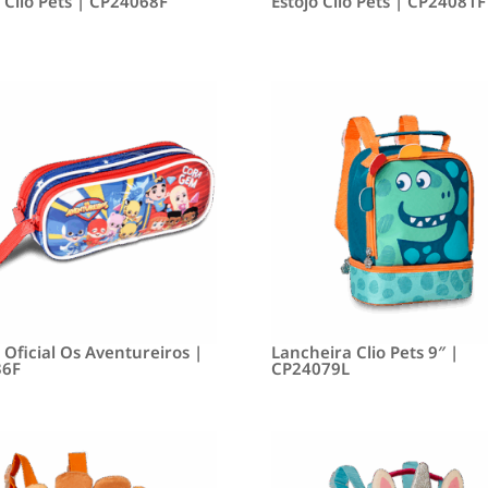
o Clio Pets | CP24068F
Estojo Clio Pets | CP24081F
 Oficial Os Aventureiros |
Lancheira Clio Pets 9″ |
36F
CP24079L