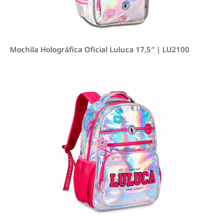
Mochila Holográfica Oficial Luluca 17,5″ | LU2100