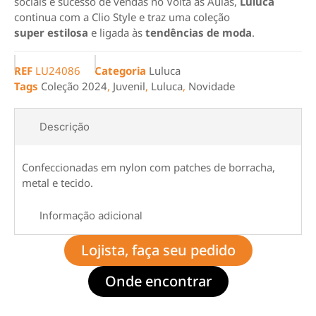
sociais e sucesso de vendas no Volta às Aulas,
Luluca
continua com a Clio Style e traz uma coleção
super estilosa
e ligada às
tendências de moda
.
REF
LU24086
Categoria
Luluca
Tags
Coleção 2024
,
Juvenil
,
Luluca
,
Novidade
Descrição
Confeccionadas em nylon com patches de borracha,
metal e tecido.
Informação adicional
Lojista, faça seu pedido
Onde encontrar