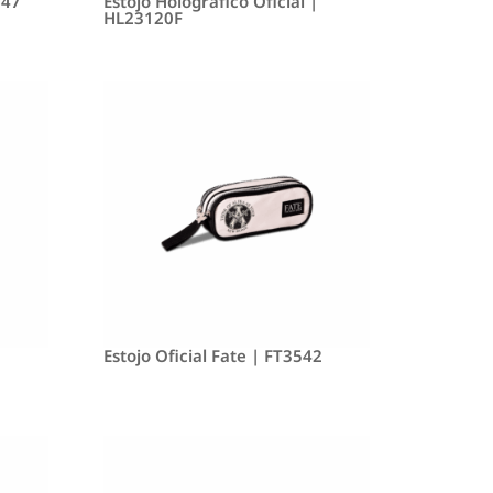
047
Estojo Holográfico Oficial |
HL23120F
Estojo Oficial Fate | FT3542