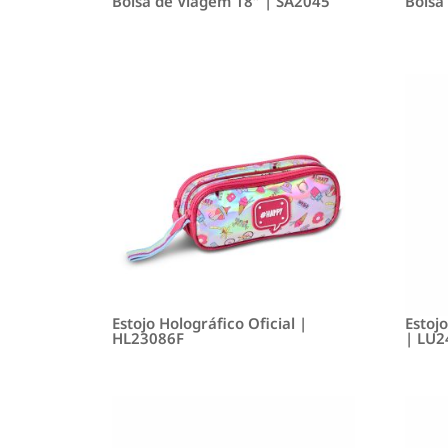
Bolsa de Viagem 18″ | SA2045
Bolsa
Estojo Holográfico Oficial |
Estojo
HL23086F
| LU2