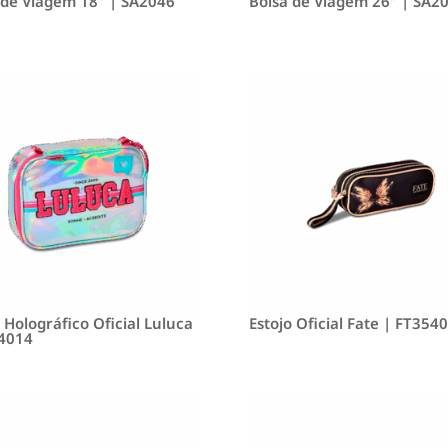
 de Viagem 18″ | SA2046
Bolsa de Viagem 26″ | SA2
 Holográfico Oficial Luluca
Estojo Oficial Fate | FT3540
4014