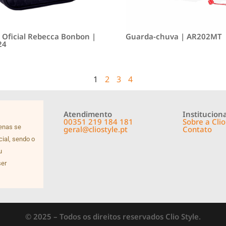
o Oficial Rebecca Bonbon |
Guarda-chuva | AR202MT
24
1
2
3
4
Atendimento
Instituciona
00351 219 184 181
Sobre a Clio
penas se
geral@cliostyle.pt
Contato
cial, sendo o
u
ser
© 2025 – Todos os direitos reservados Clio Style.