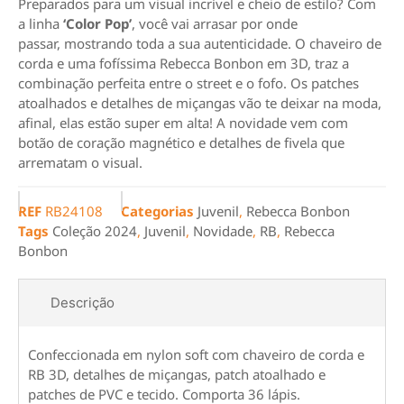
Preparados para um visual incrível e cheio de estilo? Com
a linha
‘Color Pop’
, você vai arrasar por onde
passar, mostrando toda a sua autenticidade. O chaveiro de
corda e uma fofíssima Rebecca Bonbon em 3D, traz a
combinação perfeita entre o street e o fofo. Os patches
atoalhados e detalhes de miçangas vão te deixar na moda,
afinal, elas estão super em alta! A novidade vem com
botão de coração magnético e detalhes de fivela que
arrematam o visual.
REF
RB24108
Categorias
Juvenil
,
Rebecca Bonbon
Tags
Coleção 2024
,
Juvenil
,
Novidade
,
RB
,
Rebecca
Bonbon
Descrição
Confeccionada em nylon soft com chaveiro de corda e
RB 3D, detalhes de miçangas, patch atoalhado e
patches de PVC e tecido. Comporta 36 lápis.