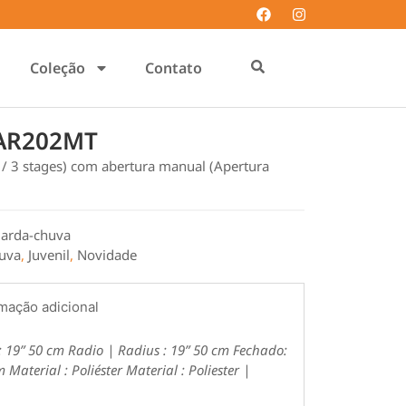
Coleção
Contato
 AR202MT
s / 3 stages) com abertura manual (Apertura
arda-chuva
uva
,
Juvenil
,
Novidade
mação adicional
: 19” 50 cm
Radio | Radius : 19” 50 cm
Fechado:
m
Material : Poliéster
Material : Poliester |