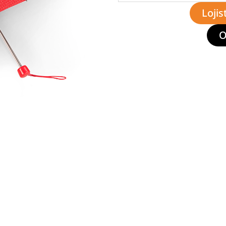
Lojis
O