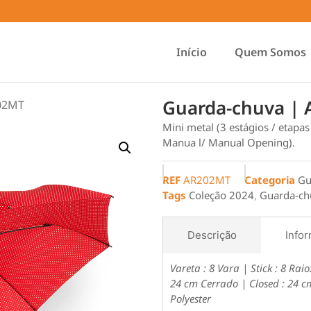
Início
Quem Somos
Guarda-chuva |
202MT
Mini metal (3 estágios / etapa
Manua l/ Manual Opening).
REF
AR202MT
Categoria
Gu
Tags
Coleção 2024
,
Guarda-ch
Descrição
Infor
Vareta : 8
Vara | Stick : 8
Raio
24 cm
Cerrado | Closed : 24 c
Polyester