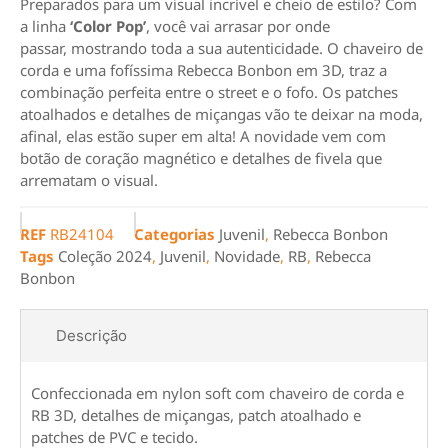
Preparados para um visual incrível e cheio de estilo? Com
a linha
‘Color Pop’
, você vai arrasar por onde
passar, mostrando toda a sua autenticidade. O chaveiro de
corda e uma fofíssima Rebecca Bonbon em 3D, traz a
combinação perfeita entre o street e o fofo. Os patches
atoalhados e detalhes de miçangas vão te deixar na moda,
afinal, elas estão super em alta! A novidade vem com
botão de coração magnético e detalhes de fivela que
arrematam o visual.
REF
RB24104
Categorias
Juvenil
,
Rebecca Bonbon
Tags
Coleção 2024
,
Juvenil
,
Novidade
,
RB
,
Rebecca
Bonbon
Descrição
Confeccionada em nylon soft com chaveiro de corda e
RB 3D, detalhes de miçangas, patch atoalhado e
patches de PVC e tecido.