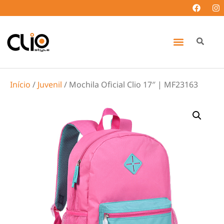
Início
/
Juvenil
/ Mochila Oficial Clio 17″ | MF23163