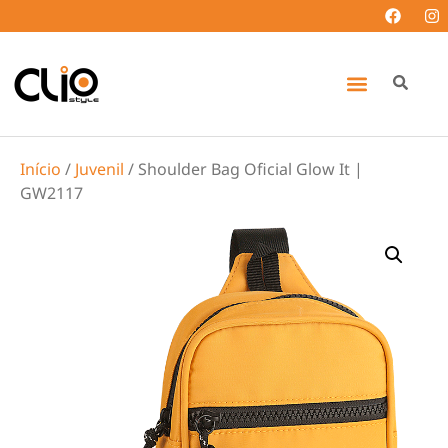
Início
/
Juvenil
/ Shoulder Bag Oficial Glow It |
GW2117