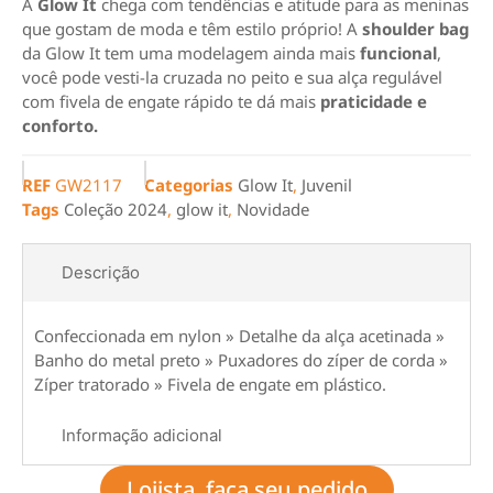
A
Glow It
chega com tendências e atitude para as meninas
que gostam de moda e têm estilo próprio! A
shoulder bag
da Glow It tem uma modelagem ainda mais
funcional
,
você pode vesti-la cruzada no peito e sua alça regulável
com fivela de engate rápido te dá mais
praticidade e
conforto.
REF
GW2117
Categorias
Glow It
,
Juvenil
Tags
Coleção 2024
,
glow it
,
Novidade
Descrição
Confeccionada em nylon » Detalhe da alça acetinada »
Banho do metal preto » Puxadores do zíper de corda »
Zíper tratorado » Fivela de engate em plástico.
Informação adicional
Lojista, faça seu pedido