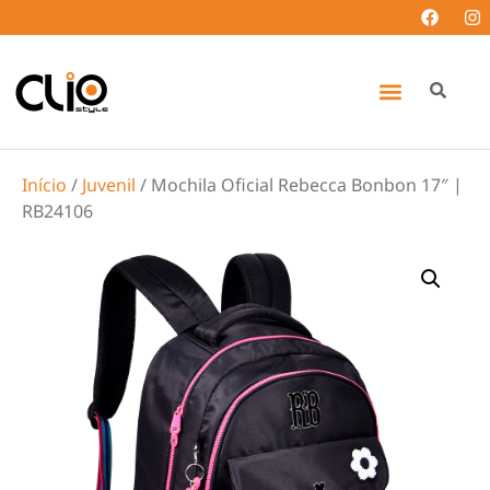
Início
/
Juvenil
/ Mochila Oficial Rebecca Bonbon 17″ |
RB24106