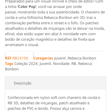
Preparados para um visual incrível e cheio de estilo? Com
a linha
‘Color Pop’
, você vai arrasar por onde
passar, mostrando toda a sua autenticidade. O chaveiro de
corda e uma fofíssima Rebecca Bonbon em 3D, traz a
combinação perfeita entre o street e o fofo. Os patches
atoalhados e detalhes de miçangas vão te deixar na moda,
afinal, elas estão super em alta! A novidade vem com
botão de coração magnético e detalhes de fivela que
arrematam o visual.
REF
RB24106
Categorias
Juvenil
,
Rebecca Bonbon
Tags
Coleção 2024
,
Juvenil
,
Novidade
,
RB
,
Rebecca
Bonbon
Descrição
Confeccionada em nylon soft com chaveiro de corda e
RB 3D, detalhes de miçangas, patch atoalhado e
patches de PVC e tecido. Possui alça carona e