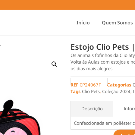
Início
Quem Somos
Estojo Clio Pets
F
Os animais fofinhos da Clio St
Volta às Aulas com estojos e 
os dias mais alegres.
REF
CP24067F
Categorias
C
Tags
Clio Pets
,
Coleção 2024
,
I
Descrição
Infor
Confeccionada em poliéster c