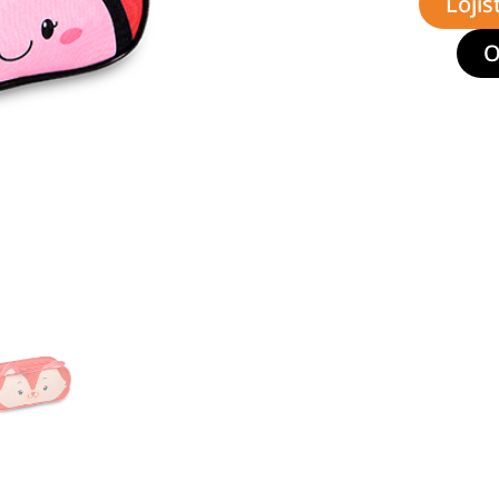
Lojis
O