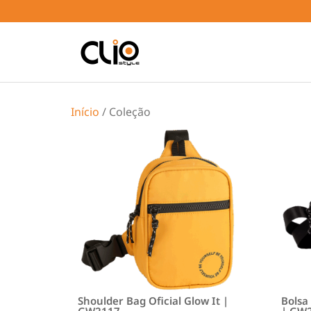
Início
/ Coleção
Shoulder Bag Oficial Glow It |
Bolsa 
GW2117
| GW