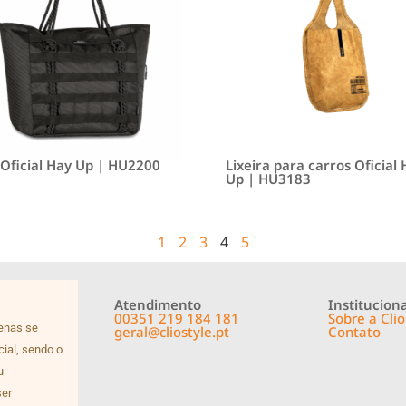
 Oficial Hay Up | HU2200
Lixeira para carros Oficial
Up | HU3183
1
2
3
4
5
Atendimento
Instituciona
00351 219 184 181
Sobre a Clio
penas se
geral@cliostyle.pt
Contato
cial, sendo o
u
ser