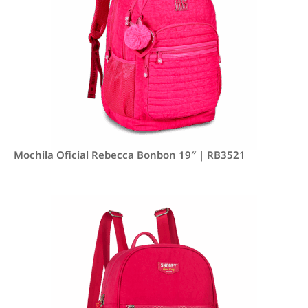
Mochila Oficial Rebecca Bonbon 19″ | RB3521